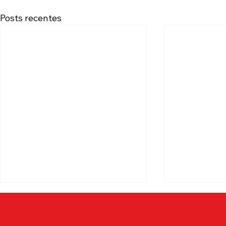
Posts recentes
Confira a l
da base lu
inscritos 