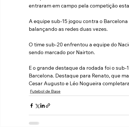
entraram em campo pela competição esta
Paulista A2 2019
Portuguesas pelo Brasil
Ouvidoria
A equipe sub-15 jogou contra o Barcelona
balançando as redes duas vezes.
futebol
Tabelas
Recuperação Judicial
O time sub-20 enfrentou a equipe do Nacio
sendo marcado por Nairton.
E o grande destaque da rodada foi o sub-17
Barcelona. Destaque para Renato, que mar
Cesar Augusto e Léo Nogueira completar
Futebol de Base