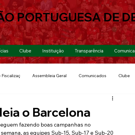
ÃO PORTUGUESA DE D
cias
Clube
Instituição
Transparência
Comunica
 Fiscalizaç
Assembleia Geral
Comunicados
Clube
Futebol 7
Copa Paulista 2019
Futebol
Eventos
leia o Barcelona
Lusa Run 2019
Lusa
Futebol Feminino
a seguem fazendo boas campanhas no 
 semana, as equipes Sub-15, Sub-17 e Sub-20 