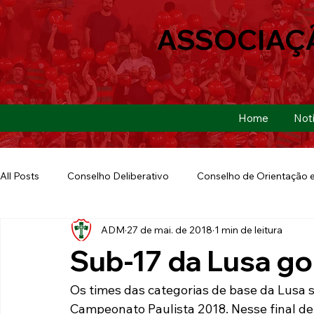
ASSOCIAÇ
Home
Notí
All Posts
Conselho Deliberativo
Conselho de Orientação e
ADM
27 de mai. de 2018
1 min de leitura
Ação Social
Futebol Americano
Copa São Paulo
Sub-17 da Lusa go
E-sports
Futebol de Base
Futebol de Quintal
Os times das categorias de base da Lus
Campeonato Paulista 2018. Nesse final de