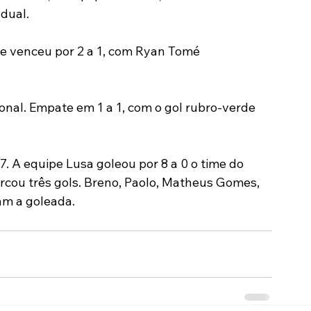
dual.
Modalidades
Marketing
Sócio-Torcedor
 e venceu por 2 a 1, com Ryan Tomé 
nal. Empate em 1 a 1, com o gol rubro-verde 
. A equipe Lusa goleou por 8 a 0 o time do 
cou três gols. Breno, Paolo, Matheus Gomes, 
am a goleada.