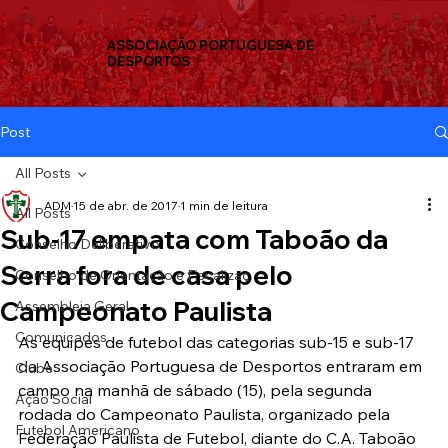
ASSOCIAÇÃO PORTUGUESA DE
DESPORTOS
Post
All Posts
ADM
15 de abr. de 2017
1 min de leitura
All Posts
Sub-17 empata com Taboão da
Conselho Deliberativo
Serra fora de casa pelo
Conselho de Orientação e Fiscalizaç
Campeonato Paulista
Assembleia Geral
Comunicados
As equipes de futebol das categorias sub-15 e sub-17 
da Associação Portuguesa de Desportos entraram em 
Clube
campo na manhã de sábado (15), pela segunda 
Ação Social
rodada do Campeonato Paulista, organizado pela 
Futebol Americano
Federação Paulista de Futebol, diante do C.A. Taboão 