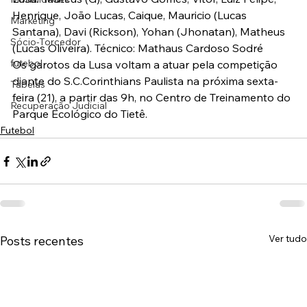
Henrique, João Lucas, Caique, Mauricio (Lucas 
Marketing
Santana), Davi (Rickson), Yohan (Jhonatan), Matheus 
Sócio-Torcedor
(Lucas Oliveira). Técnico: Mathaus Cardoso Sodré
futebol
Os garotos da Lusa voltam a atuar pela competição 
diante do S.C.Corinthians Paulista na próxima sexta-
Tabelas
feira (21), a partir das 9h, no Centro de Treinamento do 
Recuperação Judicial
Parque Ecológico do Tietê.
Futebol
Ver tudo
Posts recentes