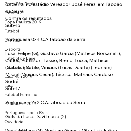
Copa São Paulo
da Serra, no estádio Vereador José Ferez, em Taboão 
da Serra.
Futebol 7
Confira os resultados:
Copa Paulista 2019
Sub-15
Futebol
Portuguesa 0x4 C.A.Taboão da Serra
Eventos
E-sports
Lusa: Felipe (G), Gustavo Garcia (Matheus Borsanelli), 
Futebol de Base
Carlos, Edmilson, Tassio, Breno, Lucca, Matheus 
(Gabriel), Pablo, Vinicius (Lucas Duarte) (Leonam), 
Futebol de Quintal
Misael (Vinicius Cesar). Técnico: Mathaus Cardoso 
Lusa Run 2019
Sodré
Lusa
Sub-17
Futebol Feminino
Portuguesa 2×2 C.A.Taboão da Serra
Paulista A2 2019
Portuguesas pelo Brasil
Gols da Lusa: Davi Inácio (2)
Ouvidoria
Lusa:  Mateus (G), Gustavo Gomes, Vitor, Luiz Felipe, 
Modalidades