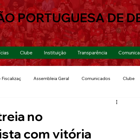
ÃO PORTUGUESA DE D
cias
Clube
Instituição
Transparência
Comunica
 Fiscalizaç
Assembleia Geral
Comunicados
Clube
Futebol 7
Copa Paulista 2019
Futebol
Eventos
reia no
Lusa Run 2019
Lusa
Futebol Feminino
sta com vitória