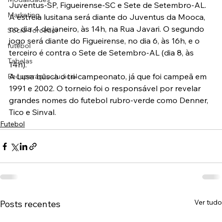
Juventus-SP, Figueirense-SC e Sete de Setembro-AL.
Marketing
A estreia lusitana será diante do Juventus da Mooca, 
no dia 4 de janeiro, às 14h, na Rua Javari. O segundo 
Sócio-Torcedor
jogo será diante do Figueirense, no dia 6, às 16h, e o 
futebol
terceiro é contra o Sete de Setembro-AL (dia 8, às 
Tabelas
14h).
A Lusa busca o tri-campeonato, já que foi campeã em 
Recuperação Judicial
1991 e 2002. O torneio foi o responsável por revelar 
grandes nomes do futebol rubro-verde como Denner, 
Tico e Sinval.
Futebol
Ver tudo
Posts recentes