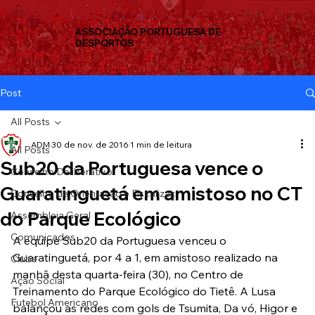
ASSOCIAÇÃO PORTUGUESA DE
DESPORTOS
Post
All Posts
ADM
30 de nov. de 2016
1 min de leitura
All Posts
Sub20 da Portuguesa vence o
Conselho Deliberativo
Guaratinguetá em amistoso no CT
Conselho de Orientação e Fiscalizaç
do Parque Ecológico
Assembleia Geral
Comunicados
A equipe Sub20 da Portuguesa venceu o 
Guaratinguetá, por 4 a 1, em amistoso realizado na 
Clube
manhã desta quarta-feira (30), no Centro de 
Ação Social
Treinamento do Parque Ecológico do Tietê. A Lusa 
Futebol Americano
balançou as redes com gols de Tsumita, Da vó, Higor e 