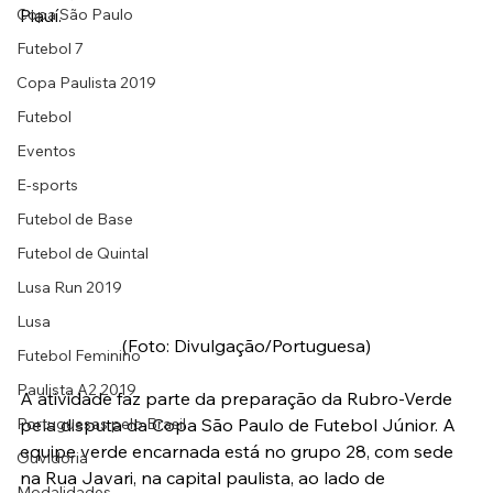
Copa São Paulo
Piauí.
Futebol 7
Copa Paulista 2019
Futebol
Eventos
E-sports
Futebol de Base
Futebol de Quintal
Lusa Run 2019
Lusa
(Foto: Divulgação/Portuguesa)
Futebol Feminino
Paulista A2 2019
A atividade faz parte da preparação da Rubro-Verde 
Portuguesas pelo Brasil
pela disputa da Copa São Paulo de Futebol Júnior. A 
equipe verde encarnada está no grupo 28, com sede 
Ouvidoria
na Rua Javari, na capital paulista, ao lado de 
Modalidades