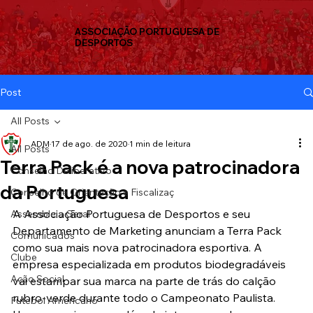
ASSOCIAÇÃO PORTUGUESA DE
DESPORTOS
Post
All Posts
ADM
17 de ago. de 2020
1 min de leitura
All Posts
Terra Pack é a nova patrocinadora
Conselho Deliberativo
da Portuguesa
Conselho de Orientação e Fiscalizaç
A Associação Portuguesa de Desportos e seu 
Assembleia Geral
Departamento de Marketing anunciam a Terra Pack 
Comunicados
como sua mais nova patrocinadora esportiva. A 
Clube
empresa especializada em produtos biodegradáveis 
Ação Social
vai estampar sua marca na parte de trás do calção 
rubro-verde durante todo o Campeonato Paulista. 
Futebol Americano