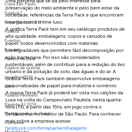
Uma parceria que se dá pelo interesse pela 
Copa São Paulo
preservação do meio ambiente e pelo bem estar da 
Futebol 7
sociedade, referências da Terra Pack e que encontram 
sinergia com a o time luso.
Copa Paulista 2019
A gráfica Terra Pack tem em seu catálogo produtos de 
Futebol
alta qualidade, embalagens, copos e canudos de 
Eventos
papel, todos desenvolvidos com materiais 
E-sports
biodegradáveis que permitem fácil decomposição por 
ação bacteriana. Por isso são considerados 
Futebol de Base
sustentáveis, além de contribuir para a redução do lixo 
Futebol de Quintal
urbano e da poluição do solo, das águas e do ar. A 
Lusa Run 2019
Gráfica Terra Pack também desenvolve embalagens 
personalizadas de papel para indústria e comércio.
Lusa
A marca Terra Pack já poderá ser vista nos calções da 
Futebol Feminino
Lusa na volta do Campeonato Paulista, nesta quarta-
Paulista A2 2019
feira (19), a partir das 15hs, em jogo contra o 
Portuguesas pelo Brasil
Sertãozinho, no interior de São Paulo. Para conhecer 
mais sobre a empresa acesse: 
Ouvidoria
facebook.com/terrapackembalagens
Modalidades