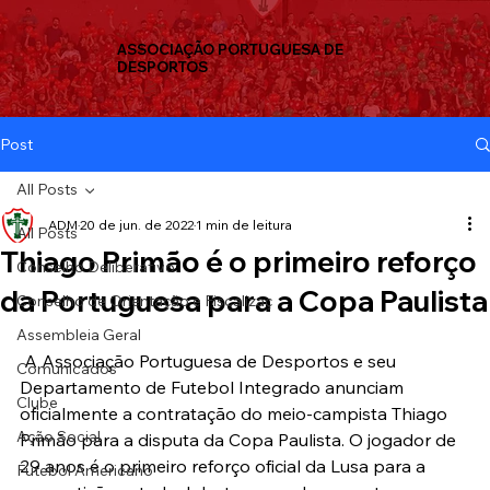
ASSOCIAÇÃO PORTUGUESA DE
DESPORTOS
Post
All Posts
ADM
20 de jun. de 2022
1 min de leitura
All Posts
Thiago Primão é o primeiro reforço
Conselho Deliberativo
da Portuguesa para a Copa Paulista
Conselho de Orientação e Fiscalizaç
Assembleia Geral
 A Associação Portuguesa de Desportos e seu 
Comunicados
Departamento de Futebol Integrado anunciam 
Clube
oficialmente a contratação do meio-campista Thiago 
Ação Social
Primão para a disputa da Copa Paulista. O jogador de 
29 anos é o primeiro reforço oficial da Lusa para a 
Futebol Americano