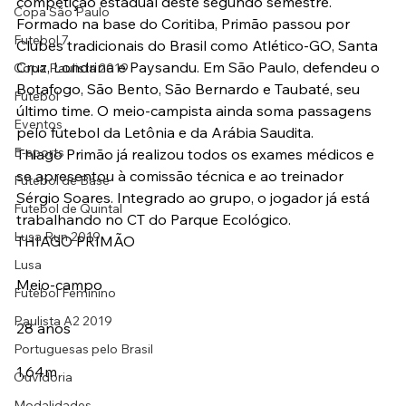
competição estadual deste segundo semestre.
Copa São Paulo
Formado na base do Coritiba, Primão passou por 
Futebol 7
Clubes tradicionais do Brasil como Atlético-GO, Santa 
Cruz, Londrina e Paysandu. Em São Paulo, defendeu o 
Copa Paulista 2019
Botafogo, São Bento, São Bernardo e Taubaté, seu 
Futebol
último time. O meio-campista ainda soma passagens 
Eventos
pelo futebol da Letônia e da Arábia Saudita.
E-sports
Thiago Primão já realizou todos os exames médicos e 
se apresentou à comissão técnica e ao treinador 
Futebol de Base
Sérgio Soares. Integrado ao grupo, o jogador já está 
Futebol de Quintal
trabalhando no CT do Parque Ecológico.
Lusa Run 2019
THIAGO PRIMÃO
Lusa
Meio-campo
Futebol Feminino
Paulista A2 2019
28 anos
Portuguesas pelo Brasil
1,64m
Ouvidoria
Modalidades