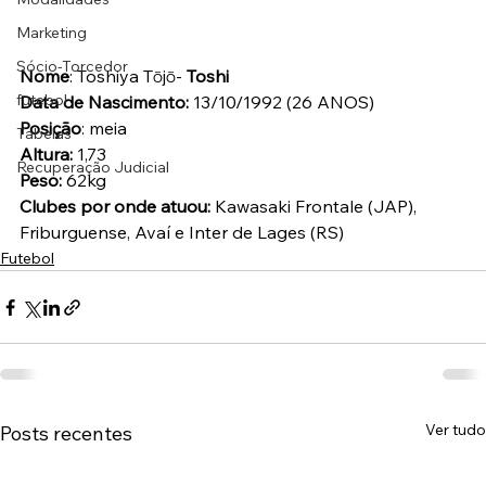
Marketing
Sócio-Torcedor
Nome
: Toshiya Tōjō- 
Toshi
futebol
Data de Nascimento:
 13/10/1992 (26 ANOS)
Posição
: meia
Tabelas
Altura:
 1,73
Recuperação Judicial
Peso:
 62kg
Clubes por onde atuou:
 Kawasaki Frontale (JAP), 
Friburguense, Avaí e Inter de Lages (RS)
Futebol
Ver tudo
Posts recentes