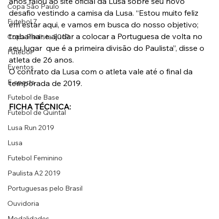
anos falou ao site oficial da Lusa sobre seu novo 
Copa São Paulo
desafio vestindo a camisa da Lusa. “Estou muito feliz 
Futebol 7
em estar aqui, e vamos em busca do nosso objetivo; 
trabalhar e ajudar a colocar a Portuguesa de volta no 
Copa Paulista 2019
seu lugar  que é a primeira divisão do Paulista”, disse o 
Futebol
atleta de 26 anos.
Eventos
O contrato da Lusa com o atleta vale até o final da 
E-sports
temporada de 2019.
Futebol de Base
FICHA TÉCNICA:
Futebol de Quintal
Lusa Run 2019
Lusa
Futebol Feminino
Paulista A2 2019
Portuguesas pelo Brasil
Ouvidoria
Modalidades