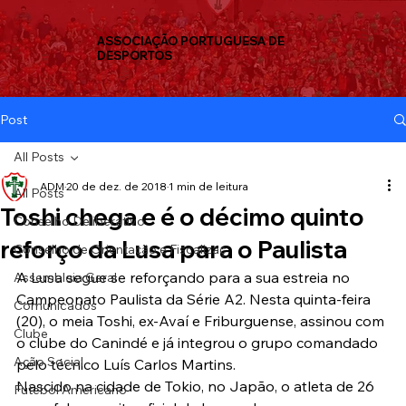
ASSOCIAÇÃO PORTUGUESA DE
DESPORTOS
Post
All Posts
ADM
20 de dez. de 2018
1 min de leitura
All Posts
Toshi chega e é o décimo quinto
Conselho Deliberativo
reforço da Lusa para o Paulista
Conselho de Orientação e Fiscalizaç
A Lusa segue se reforçando para a sua estreia no 
Assembleia Geral
Campeonato Paulista da Série A2. Nesta quinta-feira 
Comunicados
(20), o meia Toshi, ex-Avaí e Friburguense, assinou com 
Clube
o clube do Canindé e já integrou o grupo comandado 
Ação Social
pelo técnico Luís Carlos Martins.
Nascido na cidade de Tokio, no Japão, o atleta de 26 
Futebol Americano