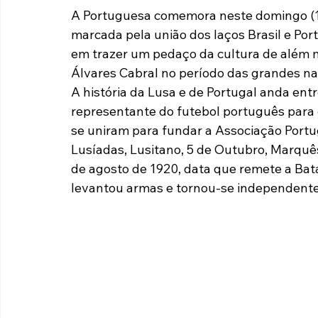
A Portuguesa comemora neste domingo (14)
Paulista A2 2019
Portuguesas pelo Brasil
Ouvidoria
marcada pela união dos laços Brasil e Por
em trazer um pedaço da cultura de além m
Álvares Cabral no período das grandes n
futebol
Tabelas
Recuperação Judicial
A história da Lusa e de Portugal anda ent
representante do futebol português para o
se uniram para fundar a Associação Portu
Lusíadas, Lusitano, 5 de Outubro, Marquê
de agosto de 1920, data que remete a Bat
levantou armas e tornou-se independente