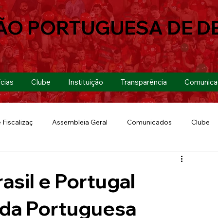
ÃO PORTUGUESA DE D
cias
Clube
Instituição
Transparência
Comunica
 Fiscalizaç
Assembleia Geral
Comunicados
Clube
Futebol 7
Copa Paulista 2019
Futebol
Eventos
asil e Portugal
Lusa Run 2019
Lusa
Futebol Feminino
 da Portuguesa