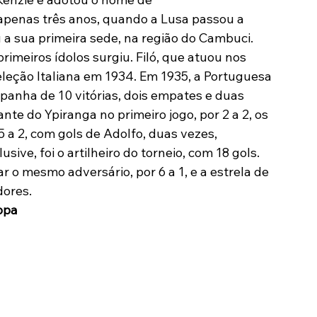
apenas três anos, quando a Lusa passou a 
 a sua primeira sede, na região do Cambuci.
imeiros ídolos surgiu. Filó, que atuou nos 
eção Italiana em 1934. Em 1935, a Portuguesa 
anha de 10 vitórias, dois empates e duas 
te do Ypiranga no primeiro jogo, por 2 a 2, os 
 a 2, com gols de Adolfo, duas vezes, 
usive, foi o artilheiro do torneio, com 18 gols. 
 o mesmo adversário, por 6 a 1, e a estrela de 
dores.
opa