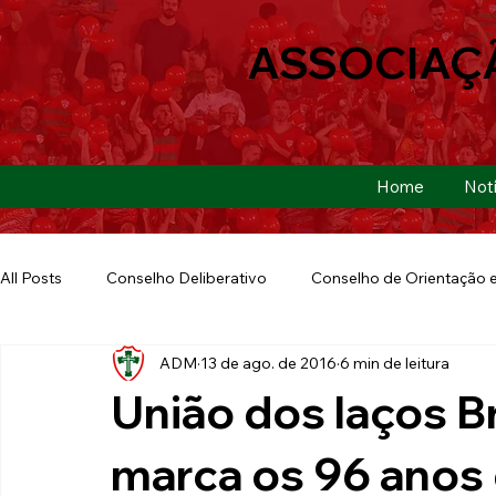
ASSOCIAÇ
Home
Notí
All Posts
Conselho Deliberativo
Conselho de Orientação e
ADM
13 de ago. de 2016
6 min de leitura
Ação Social
Futebol Americano
Copa São Paulo
União dos laços Br
E-sports
Futebol de Base
Futebol de Quintal
marca os 96 anos