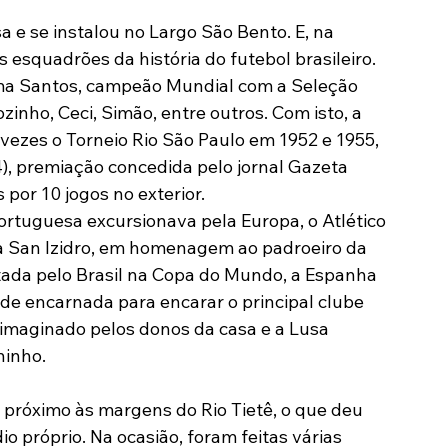
e se instalou no Largo São Bento. E, na 
esquadrões da história do futebol brasileiro. 
lma Santos, campeão Mundial com a Seleção 
zinho, Ceci, Simão, entre outros. Com isto, a 
ezes o Torneio Rio São Paulo em 1952 e 1955, 
4), premiação concedida pelo jornal Gazeta 
 por 10 jogos no exterior.
ortuguesa excursionava pela Europa, o Atlético 
a San Izidro, em homenagem ao padroeiro da 
tada pelo Brasil na Copa do Mundo, a Espanha 
de encarnada para encarar o principal clube 
o imaginado pelos donos da casa e a Lusa 
ninho.
o próximo às margens do Rio Tietê, o que deu 
o próprio. Na ocasião, foram feitas várias 