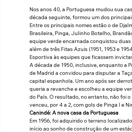
Nos anos 40, a Portuguesa mudou sua casa 
década seguinte, formou um dos principais 
Entre os principais nomes estão o de Dja
Brasileira, Pinga, Julinho Botelho, Brandão
equipe verde encarnada conquistou duas v
além de três Fitas Azuis (1951, 1953 e 195
Esportiva às equipes que ficassem invictas
A década de 1950, inclusive, enquanto a P
de Madrid a convidou para disputar a Taç
capital espanhola. Um ano após ser derro
queria a revanche e escolheu a equipe ver
do País. O resultado, no entanto, não foi 
venceu, por 4 a 2, com gols de Pinga I e Ni
Canindé: A nova casa da Portuguesa
Em 1956, foi adquirido o terreno localizad
início ao sonho de construção de um estádi