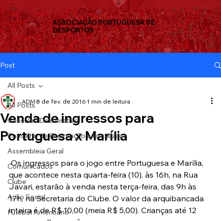
ASSOCIAÇÃO PORTUGUESA DE
DESPORTOS
Post
All Posts
ADM
8 de fev. de 2016
1 min de leitura
All Posts
Venda de ingressos para
Conselho Deliberativo
Portuguesa x Marília
Conselho de Orientação e Fiscalizaç
Assembleia Geral
 Os ingressos para o jogo entre Portuguesa e Marília, 
Comunicados
que acontece nesta quarta-feira (10), às 16h, na Rua 
Clube
Javari, estarão à venda nesta terça-feira, das 9h às 
Ação Social
17h, na Secretaria do Clube. O valor da arquibancada 
inteira é de R$ 10,00 (meia R$ 5,00). Crianças até 12 
Futebol Americano