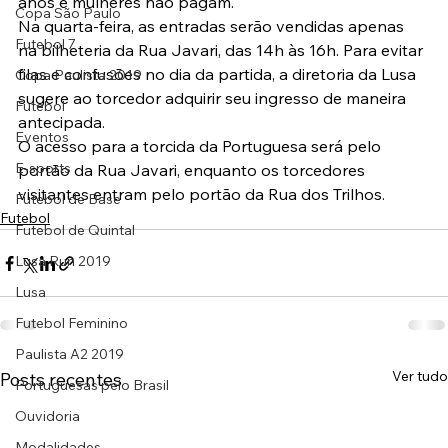
anos e mulheres não pagam.
Copa São Paulo
Na quarta-feira, as entradas serão vendidas apenas 
Futebol 7
na bilheteria da Rua Javari, das 14h às 16h. Para evitar 
filas e confusões no dia da partida, a diretoria da Lusa 
Copa Paulista 2019
sugere ao torcedor adquirir seu ingresso de maneira 
Futebol
antecipada.
Eventos
O acesso para a torcida da Portuguesa será pelo 
E-sports
portão da Rua Javari, enquanto os torcedores 
visitantes entram pelo portão da Rua dos Trilhos.
Futebol de Base
Futebol
Futebol de Quintal
Lusa Run 2019
Lusa
Futebol Feminino
Paulista A2 2019
Ver tudo
Posts recentes
Portuguesas pelo Brasil
Ouvidoria
Modalidades