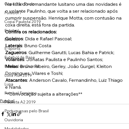
Copa São Paulo
Na lista do comandante lusitano uma das novidades é 
o volante Paulinho, que volta a ser relacionado após 
Futebol 7
cumprir suspensão. Henrique Motta, com contusão na 
Copa Paulista 2019
coxa direita, está fora da partida.
Futebol
Confira os relacionados:
Goleiros
: Dida e Rafael Pascoal;
Eventos
Laterais
: Bruno Costa
E-sports
Zagueiros
: Guilherme Garutti, Lucas Bahia e Patrick;
Futebol de Base
Volantes
: Jonatas Paulista e Paulinho Santos;
Meias
: Bruno Ribeiro, Gerley, João Gurgel, Kleiton 
Futebol de Quintal
Domingues, Vilares e Toshi;
Lusa Run 2019
Atacantes
: Anderson Cavalo, Fernandinho, Luiz Thiago 
Lusa
e Naná.
Futebol Feminino
**Convocação sujeita a alterações**
Futebol
Paulista A2 2019
Portuguesas pelo Brasil
Ouvidoria
Modalidades