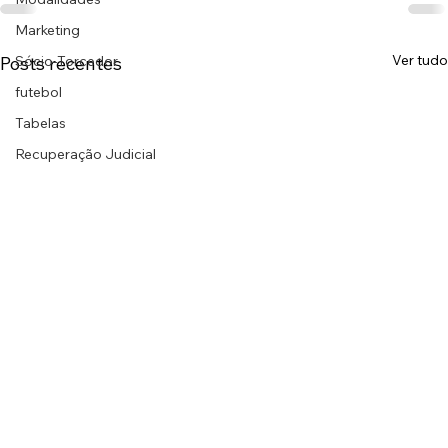
Marketing
Ver tudo
Posts recentes
Sócio-Torcedor
futebol
Tabelas
Recuperação Judicial