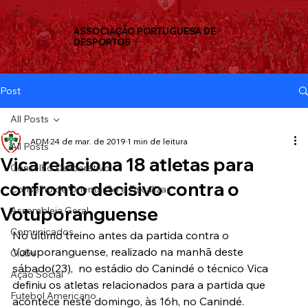
ASSOCIAÇÃO PORTUGUESA DE
DESPORTOS
Post
All Posts
ADM
24 de mar. de 2019
1 min de leitura
All Posts
Vica relaciona 18 atletas para
Conselho Deliberativo
confronto decisivo contra o
Conselho de Orientação e Fiscalizaç
Votuporanguense
Assembleia Geral
Comunicados
No último treino antes da partida contra o 
Votuporanguense, realizado na manhã deste 
Clube
sábado(23),  no estádio do Canindé o técnico Vica 
Ação Social
definiu os atletas relacionados para a partida que 
Futebol Americano
acontece neste domingo, às 16h, no Canindé.