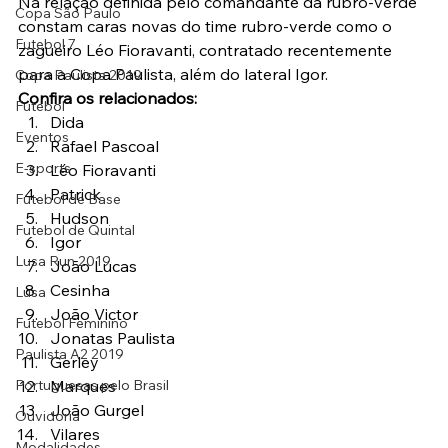
Na relação definida pelo comandante da rubro-verde  
Copa São Paulo
constam caras novas do time rubro-verde como o 
Futebol 7
zagueiro Léo Fioravanti, contratado recentemente 
para a Copa Paulista, além do lateral Igor.
Copa Paulista 2019
Confira os relacionados:
Futebol
Dida
Eventos
Rafael Pascoal
E-sports
Léo Fioravanti
Patrick
Futebol de Base
Hudson
Futebol de Quintal
Igor
Lusa Run 2019
João Lucas
Cesinha
Lusa
João Victor
Futebol Feminino
Jonatas Paulista
Paulista A2 2019
Gerley
Portuguesas pelo Brasil
Marques
João Gurgel
Ouvidoria
Vilares
Modalidades