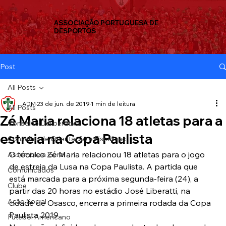
ASSOCIAÇÃO PORTUGUESA DE
DESPORTOS
Post
All Posts
ADM
23 de jun. de 2019
1 min de leitura
All Posts
Zé Maria relaciona 18 atletas para a
Conselho Deliberativo
estreia na Copa Paulista
Conselho de Orientação e Fiscalizaç
O técnico Zé Maria relacionou 18 atletas para o jogo 
Assembleia Geral
de estreia da Lusa na Copa Paulista. A partida que 
Comunicados
está marcada para a próxima segunda-feira (24), a 
Clube
partir das 20 horas no estádio José Liberatti, na 
Ação Social
cidade de Osasco, encerra a primeira rodada da Copa 
Paulista 2019.
Futebol Americano