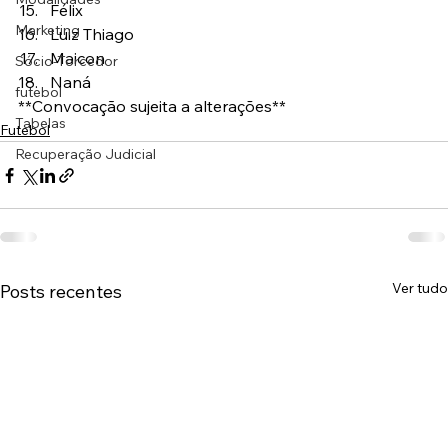
Félix
Marketing
Luiz Thiago
Maicon
Sócio-Torcedor
Naná
futebol
**Convocação sujeita a alterações**
Tabelas
Futebol
Recuperação Judicial
Ver tudo
Posts recentes