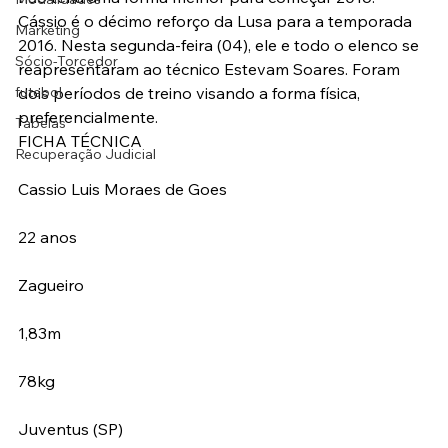
Cássio é o décimo reforço da Lusa para a temporada 
Marketing
2016. Nesta segunda-feira (04), ele e todo o elenco se 
Sócio-Torcedor
reapresentaram ao técnico Estevam Soares. Foram 
futebol
dois períodos de treino visando a forma física, 
preferencialmente.
Tabelas
FICHA TÉCNICA
Recuperação Judicial
Cassio Luis Moraes de Goes
22 anos
Zagueiro
1,83m
78kg
Juventus (SP)