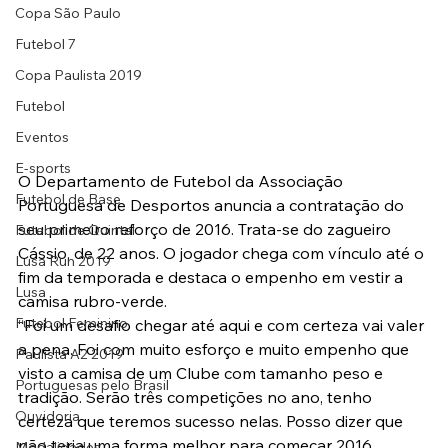
Copa São Paulo
Futebol 7
Copa Paulista 2019
Futebol
Eventos
E-sports
O Departamento de Futebol da Associação 
Futebol de Base
Portuguesa de Desportos anuncia a contratação do 
seu primeiro reforço de 2016. Trata-se do zagueiro 
Futebol de Quintal
Cássio, de 22 anos. O jogador chega com vínculo até o 
Lusa Run 2019
fim da temporada e destaca o empenho em vestir a 
Lusa
camisa rubro-verde.
Futebol Feminino
“Foi um desafio chegar até aqui e com certeza vai valer 
a pena. Foi com muito esforço e muito empenho que 
Paulista A2 2019
visto a camisa de um Clube com tamanho peso e 
Portuguesas pelo Brasil
tradição. Serão três competições no ano, tenho 
Ouvidoria
certeza que teremos sucesso nelas. Posso dizer que 
não teria uma forma melhor para começar 2016.
Modalidades