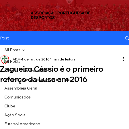
ASSOCIAÇÃO PORTUGUESA DE
DESPORTOS
Post
All Posts
ADM
4 de jan. de 2016
1 min de leitura
All Posts
Zagueiro Cássio é o primeiro
Conselho Deliberativo
reforço da Lusa em 2016
Conselho de Orientação e Fiscalizaç
Assembleia Geral
Comunicados
Clube
Ação Social
Futebol Americano